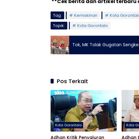
**Cek berita dan artikel terbaru 
Tag:
Kemiskinan
Kota Gorontal
Topik:
Kota Gorontalo
Tok, MK Tolak Gugatan Sengke
Pos Terkait
Kota Gorontalo
Kota G
Adhan Kritik Penyaluran
Adhan 