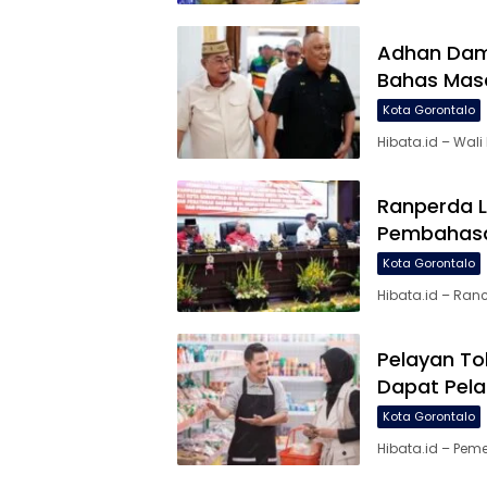
Adhan Damb
Bahas Mas
Kota Gorontalo
Hibata.id – Wal
Ranperda 
Pembahasa
Kota Gorontalo
Hibata.id – Ra
Pelayan To
Dapat Pela
Kota Gorontalo
Hibata.id – Pem