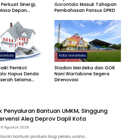
 Perkuat Sinergi,
Gorontalo Masuk Tahapan
Masa Depan
Pembahasan Pansus DPRD
gunan Gorontalo
orontalo
Kota Gorontalo
aik! Pemkot
Stadion Merdeka dan GOR
alo Hapus Denda
Nani Wartabone Segera
Daerah Selama
Direnovasi
s
ik Penyaluran Bantuan UMKM, Singgung
ervensi Aleg Deprov Dapil Kota
6 Agustus 2026
yaluran bantuan produksi bagi pelaku usaha…