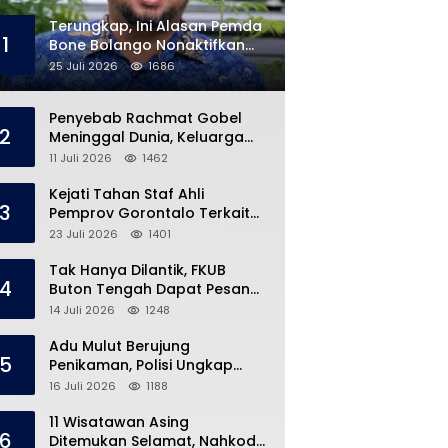
Terungkap, Ini Alasan Pemda
1
Bone Bolango Nonaktifkan
Kades Toto Utara
25 Juli 2026
1686
Penyebab Rachmat Gobel
2
Meninggal Dunia, Keluarga
Ungkap Kondisi Terakhir
11 Juli 2026
1462
Kejati Tahan Staf Ahli
3
Pemprov Gorontalo Terkait
Dugaan Korupsi Rp5 Miliar
23 Juli 2026
1401
Tak Hanya Dilantik, FKUB
4
Buton Tengah Dapat Pesan
Khusus dari Bupati Azhari
14 Juli 2026
1248
Adu Mulut Berujung
5
Penikaman, Polisi Ungkap
Kronologi di Pasar Marisa
16 Juli 2026
1188
11 Wisatawan Asing
6
Ditemukan Selamat, Nahkoda