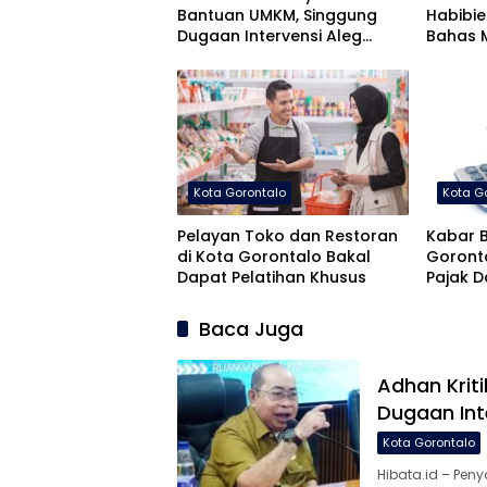
Bantuan UMKM, Singgung
Habibie
Dugaan Intervensi Aleg
Bahas 
Deprov Dapil Kota
Pemban
Kota Gorontalo
Kota G
Pelayan Toko dan Restoran
Kabar B
di Kota Gorontalo Bakal
Goront
Dapat Pelatihan Khusus
Pajak 
Agustu
Baca Juga
Adhan Krit
Dugaan Int
Kota Gorontalo
Hibata.id – Pen