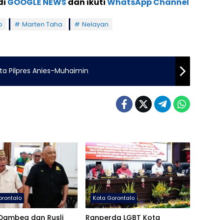
di
GOOGLE NEWS
dan ikuti
WhatsApp Channel
o
Marten Taha
Nelayan
ta Pilpres Anies-Muhaimin
orontalo
Kota Gorontalo
Dambea dan Rusli
Ranperda LGBT Kota