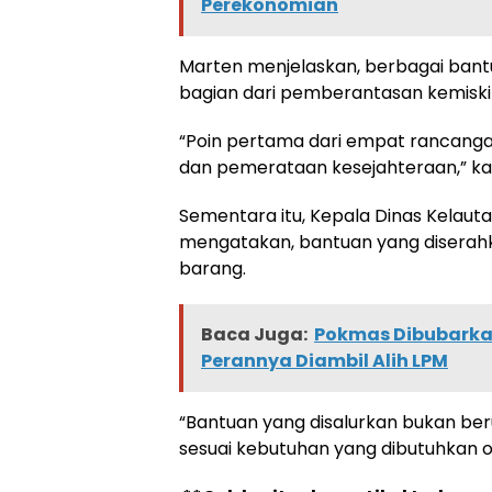
Perekonomian
Marten menjelaskan, berbagai bantu
bagian dari pemberantasan kemiski
“Poin pertama dari empat rancanga
dan pemerataan kesejahteraan,” k
Sementara itu, Kepala Dinas Kelautan
mengatakan, bantuan yang diserahk
barang.
Baca Juga:
Pokmas Dibubarkan 
Perannya Diambil Alih LPM
“Bantuan yang disalurkan bukan ber
sesuai kebutuhan yang dibutuhkan ol