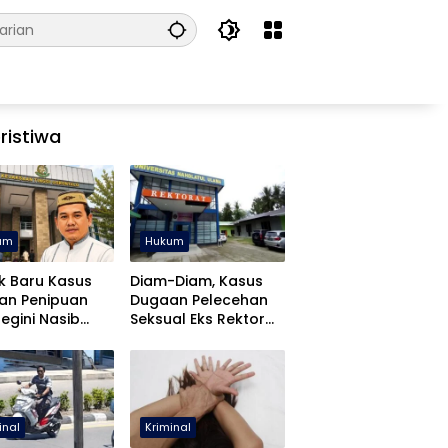
ristiwa
um
Hukum
k Baru Kasus
Diam-Diam, Kasus
an Penipuan
Dugaan Pelecehan
Begini Nasib
Seksual Eks Rektor
fa Yasin
UNUGO Dihentikan
inal
Kriminal