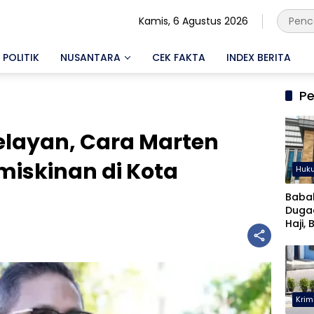
Kamis, 6 Agustus 2026
POLITIK
NUSANTARA
CEK FAKTA
INDEX BERITA
Pe
elayan, Cara Marten
miskinan di Kota
Huk
Baba
Duga
Haji, 
Musta
Krim