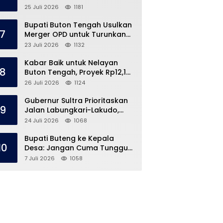
Speedboat Masih Hilang
25 Juli 2026
1181
Bupati Buton Tengah Usulkan
7
Merger OPD untuk Turunkan
Belanja Pegawai APBD
23 Juli 2026
1132
Kabar Baik untuk Nelayan
8
Buton Tengah, Proyek Rp12,1
Miliar Akhirnya Dimulai
26 Juli 2026
1124
Gubernur Sultra Prioritaskan
9
Jalan Labungkari-Lakudo,
Buteng Kebagian 1,7 Km
24 Juli 2026
1068
Bupati Buteng ke Kepala
10
Desa: Jangan Cuma Tunggu
Dana Desa, ‘Jemput Bola’
7 Juli 2026
1058