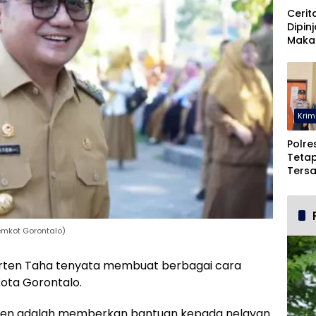
Cerit
Dipin
Maka
Malah
Pohu
Krim
Polre
Teta
Ters
Duga
dan 
emkot Gorontalo)
rten Taha tenyata membuat berbagai cara
ota Gorontalo.
arten adalah memberkan bantuan kepada nelayan