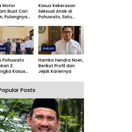
a Motor
Kasus Kekerasan
jam Buat Cari
Seksual Anak di
n, Pulangnya
Pohuwato, Satu
 Lewat Polres
Tersangka Ditahan
wato
inal
Hukum
s Pohuwato
Hamka Hendra Noer,
pkan 2
Berikut Profil dan
angka Kasus
Jejak Kariernya
an Rudapaksa
Pencabulan
Popular Posts