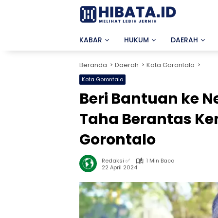
Langsung
ke
konten
KABAR
HUKUM
DAERAH
Beranda
Daerah
Kota Gorontalo
Kota Gorontalo
Beri Bantuan ke N
Taha Berantas Ke
Gorontalo
Redaksi ✅
1 Min Baca
22 April 2024