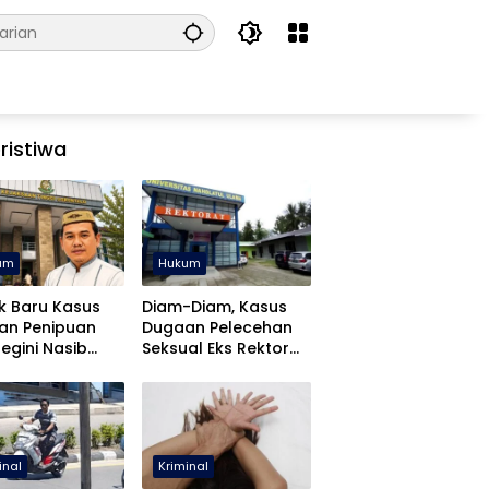
ristiwa
um
Hukum
k Baru Kasus
Diam-Diam, Kasus
an Penipuan
Dugaan Pelecehan
Begini Nasib
Seksual Eks Rektor
fa Yasin
UNUGO Dihentikan
inal
Kriminal