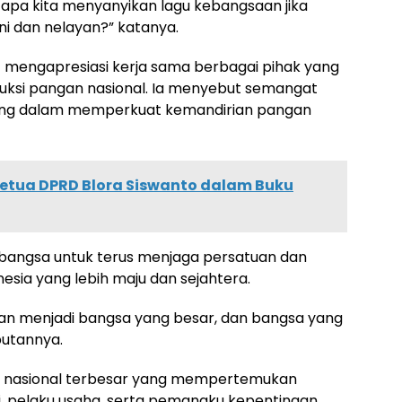
k apa kita menyanyikan lagu kebangsaan jika
i dan nelayan?” katanya.
t mengapresiasi kerja sama berbagai pihak yang
ksi pangan nasional. Ia menyebut semangat
ing dalam memperkuat kemandirian pangan
Ketua DPRD Blora Siswanto dalam Buku
bangsa untuk terus menjaga persatuan dan
ia yang lebih maju dan sejahtera.
akan menjadi bangsa yang besar, dan bangsa yang
butannya.
um nasional terbesar yang mempertemukan
si, pelaku usaha, serta pemangku kepentingan