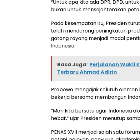
“Untuk apa kita ada DPR, DPD, untu
bukan untuk mensejahterakan petan
Pada kesempatan itu, Presiden turu
telah mendorong peningkatan produ
gotong royong menjadi modal pent
Indonesia.
Baca Juga:
Perjalanan Wakil 
Terbaru Ahmad Adirin
Prabowo mengajak seluruh elemen 
bekerja bersama membangun Indones
“Mari kita bersatu agar Indonesia 
hebat,” ujar Presiden menutup sam
PENAS XVII menjadi salah satu for
petani, nelayan, penyuluh, akademi