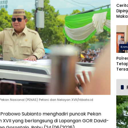
Cerit
Dipin
Maka
Malah
Pohu
Krim
Polre
Teta
Ters
Duga
dan 
ekan Nasional (PENAS) Petani dan Nelayan XVII/Hibata.id
I Prabowo Subianto menghadiri puncak Pekan
n XVII yang berlangsung di Lapangan GOR David-
n Gorontalo, Rabu (24/06/2026).