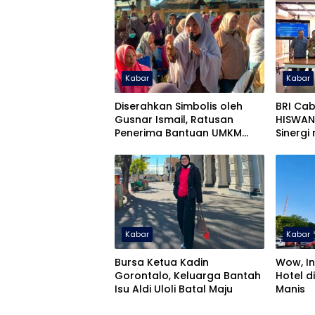
Kabar
Kabar
Diserahkan Simbolis oleh
BRI Ca
Gusnar Ismail, Ratusan
HISWAN
Penerima Bantuan UMKM
Sinergi
Kecewa
Penand
Kemitra
Kabar
Kabar
Bursa Ketua Kadin
Wow, I
Gorontalo, Keluarga Bantah
Hotel d
Isu Aldi Uloli Batal Maju
Manis