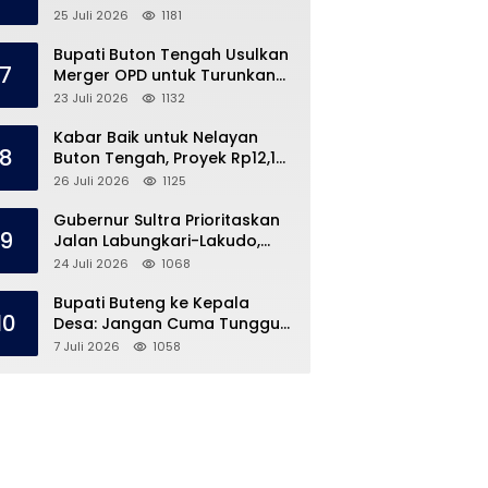
Speedboat Masih Hilang
25 Juli 2026
1181
Bupati Buton Tengah Usulkan
7
Merger OPD untuk Turunkan
Belanja Pegawai APBD
23 Juli 2026
1132
Kabar Baik untuk Nelayan
8
Buton Tengah, Proyek Rp12,1
Miliar Akhirnya Dimulai
26 Juli 2026
1125
Gubernur Sultra Prioritaskan
9
Jalan Labungkari-Lakudo,
Buteng Kebagian 1,7 Km
24 Juli 2026
1068
Bupati Buteng ke Kepala
10
Desa: Jangan Cuma Tunggu
Dana Desa, ‘Jemput Bola’
7 Juli 2026
1058