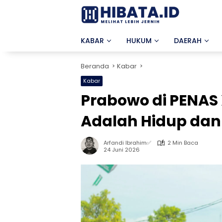
Langsung
ke
konten
KABAR
HUKUM
DAERAH
Beranda
Kabar
Kabar
Prabowo di PENAS 
Adalah Hidup dan
Arfandi Ibrahim✅
2 Min Baca
24 Juni 2026