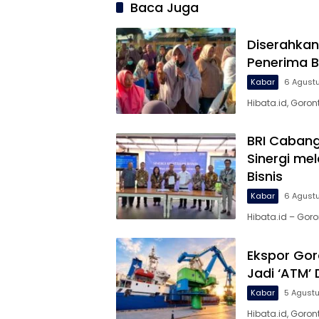
Baca Juga
Diserahkan
Penerima 
Kabar
6 Agust
Hibata.id, Goron
BRI Caban
Sinergi me
Bisnis
Kabar
6 Agust
Hibata.id – Gor
Ekspor Gor
Jadi ‘ATM’
Kabar
5 Agust
Hibata.id, Goron