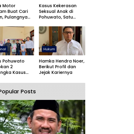
a Motor
Kasus Kekerasan
jam Buat Cari
Seksual Anak di
n, Pulangnya
Pohuwato, Satu
 Lewat Polres
Tersangka Ditahan
wato
inal
Hukum
s Pohuwato
Hamka Hendra Noer,
pkan 2
Berikut Profil dan
angka Kasus
Jejak Kariernya
an Rudapaksa
Pencabulan
Popular Posts