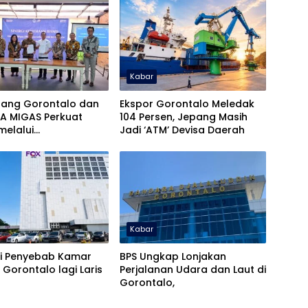
Kabar
bang Gorontalo dan
Ekspor Gorontalo Meledak
A MIGAS Perkuat
104 Persen, Jepang Masih
 melalui
Jadi ‘ATM’ Devisa Daerah
atanganan PKS
an Bisnis
Kabar
ni Penyebab Kamar
BPS Ungkap Lonjakan
i Gorontalo lagi Laris
Perjalanan Udara dan Laut di
Gorontalo,