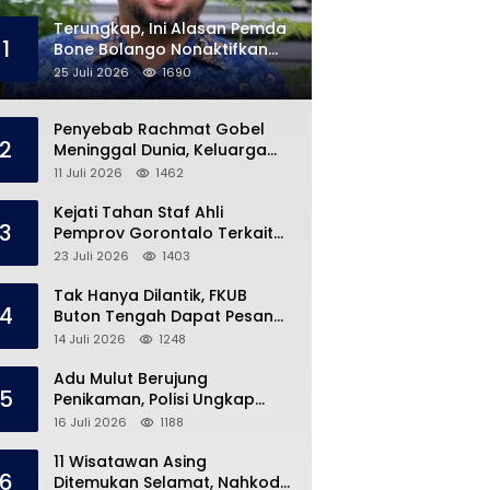
Terungkap, Ini Alasan Pemda
1
Bone Bolango Nonaktifkan
Kades Toto Utara
25 Juli 2026
1690
Penyebab Rachmat Gobel
2
Meninggal Dunia, Keluarga
Ungkap Kondisi Terakhir
11 Juli 2026
1462
Kejati Tahan Staf Ahli
3
Pemprov Gorontalo Terkait
Dugaan Korupsi Rp5 Miliar
23 Juli 2026
1403
Tak Hanya Dilantik, FKUB
4
Buton Tengah Dapat Pesan
Khusus dari Bupati Azhari
14 Juli 2026
1248
Adu Mulut Berujung
5
Penikaman, Polisi Ungkap
Kronologi di Pasar Marisa
16 Juli 2026
1188
11 Wisatawan Asing
6
Ditemukan Selamat, Nahkoda