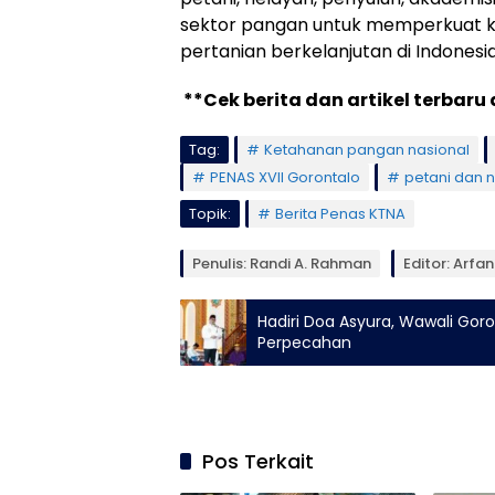
sektor pangan untuk memperkuat
pertanian berkelanjutan di Indonesia
**Cek berita dan artikel terbaru 
Tag:
Ketahanan pangan nasional
PENAS XVII Gorontalo
petani dan 
Topik:
Berita Penas KTNA
Penulis: Randi A. Rahman
Editor: Arfa
Hadiri Doa Asyura, Wawali Gor
Perpecahan
Pos Terkait