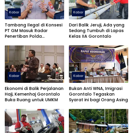
Kabar
Kabar
Tambang Ilegal di Konsesi
Dari Balik Jeruji, Ada yang
PT GM Masuk Radar
Sedang Tumbuh di Lapas
Penertiban Polda
Kelas IIA Gorontalo
Gorontalo
Kabar
Kabar
Ekonomi di Balik Perjalanan
Bukan Anti WNA, Imigrasi
Haji, Kemenhaj Gorontalo
Gorontalo Tegaskan
Buka Ruang untuk UMKM
Syarat ini bagi Orang Asing