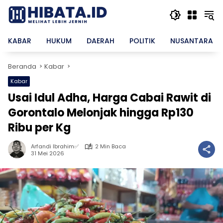
Langsung
ke
konten
KABAR
HUKUM
DAERAH
POLITIK
NUSANTARA
Beranda
Kabar
Kabar
Usai Idul Adha, Harga Cabai Rawit di
Gorontalo Melonjak hingga Rp130
Ribu per Kg
Arfandi Ibrahim✅
2 Min Baca
31 Mei 2026