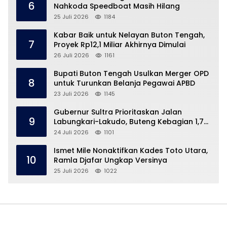
6
Nahkoda Speedboat Masih Hilang
25 Juli 2026
1184
Kabar Baik untuk Nelayan Buton Tengah,
7
Proyek Rp12,1 Miliar Akhirnya Dimulai
26 Juli 2026
1161
Bupati Buton Tengah Usulkan Merger OPD
8
untuk Turunkan Belanja Pegawai APBD
23 Juli 2026
1145
Gubernur Sultra Prioritaskan Jalan
9
Labungkari-Lakudo, Buteng Kebagian 1,7
Km
24 Juli 2026
1101
Ismet Mile Nonaktifkan Kades Toto Utara,
10
Ramla Djafar Ungkap Versinya
25 Juli 2026
1022