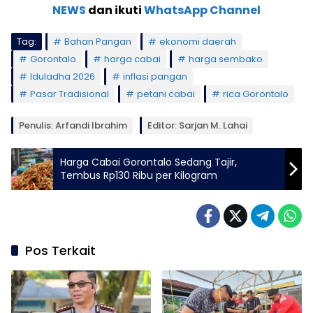
NEWS
dan ikuti
WhatsApp Channel
Tag:
Bahan Pangan
ekonomi daerah
Gorontalo
harga cabai
harga sembako
Iduladha 2026
inflasi pangan
Pasar Tradisional
petani cabai
rica Gorontalo
Penulis: Arfandi Ibrahim
Editor: Sarjan M. Lahai
Harga Cabai Gorontalo Sedang Tajir,
Tembus Rp130 Ribu per Kilogram
Pos Terkait