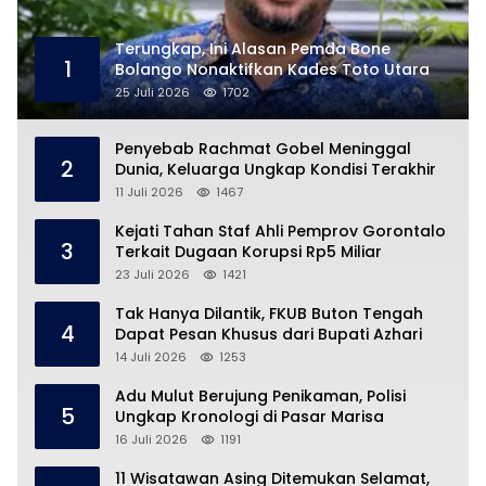
Terungkap, Ini Alasan Pemda Bone
1
Bolango Nonaktifkan Kades Toto Utara
25 Juli 2026
1702
Penyebab Rachmat Gobel Meninggal
2
Dunia, Keluarga Ungkap Kondisi Terakhir
11 Juli 2026
1467
Kejati Tahan Staf Ahli Pemprov Gorontalo
3
Terkait Dugaan Korupsi Rp5 Miliar
23 Juli 2026
1421
Tak Hanya Dilantik, FKUB Buton Tengah
4
Dapat Pesan Khusus dari Bupati Azhari
14 Juli 2026
1253
Adu Mulut Berujung Penikaman, Polisi
5
Ungkap Kronologi di Pasar Marisa
16 Juli 2026
1191
11 Wisatawan Asing Ditemukan Selamat,