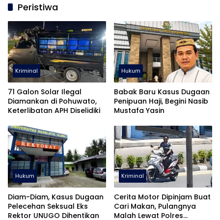
Peristiwa
Kriminal
Hukum
71 Galon Solar Ilegal
Babak Baru Kasus Dugaan
Diamankan di Pohuwato,
Penipuan Haji, Begini Nasib
Keterlibatan APH Diselidiki
Mustafa Yasin
Hukum
Kriminal
Diam-Diam, Kasus Dugaan
Cerita Motor Dipinjam Buat
Pelecehan Seksual Eks
Cari Makan, Pulangnya
Rektor UNUGO Dihentikan
Malah Lewat Polres