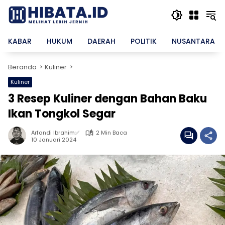
Langsung
ke
konten
KABAR
HUKUM
DAERAH
POLITIK
NUSANTARA
Beranda
Kuliner
Kuliner
3 Resep Kuliner dengan Bahan Baku
Ikan Tongkol Segar
Arfandi Ibrahim✅
2 Min Baca
10 Januari 2024