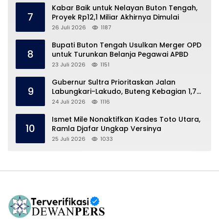
Kabar Baik untuk Nelayan Buton Tengah,
7
Proyek Rp12,1 Miliar Akhirnya Dimulai
26 Juli 2026
1187
Bupati Buton Tengah Usulkan Merger OPD
8
untuk Turunkan Belanja Pegawai APBD
23 Juli 2026
1151
Gubernur Sultra Prioritaskan Jalan
9
Labungkari-Lakudo, Buteng Kebagian 1,7
Km
24 Juli 2026
1116
Ismet Mile Nonaktifkan Kades Toto Utara,
10
Ramla Djafar Ungkap Versinya
25 Juli 2026
1033