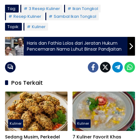
Tag:
3 Resep Kuliner
Ikan Tongkol
Resep Kuliner
Sambal Ikan Tongkol
Topik:
Kuliner
Haris dan Fathia Lolos dari Jeratan Hukum
Pencemaran Nama Luhut Binsar Pandjaitan
Pos Terkait
Kuliner
Kuliner
Sedang Musim, Perkedel
7 Kuliner Favorit Khas