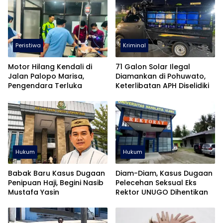
Peristiwa
Kriminal
Motor Hilang Kendali di
71 Galon Solar Ilegal
Jalan Palopo Marisa,
Diamankan di Pohuwato,
Pengendara Terluka
Keterlibatan APH Diselidiki
Hukum
Hukum
Babak Baru Kasus Dugaan
Diam-Diam, Kasus Dugaan
Penipuan Haji, Begini Nasib
Pelecehan Seksual Eks
Mustafa Yasin
Rektor UNUGO Dihentikan