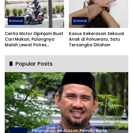
Kriminal
Kriminal
Cerita Motor Dipinjam Buat
Kasus Kekerasan Seksual
Cari Makan, Pulangnya
Anak di Pohuwato, Satu
Malah Lewat Polres
Tersangka Ditahan
Pohuwato
Popular Posts
Terungkap, Ini Alasan Pemda Bone