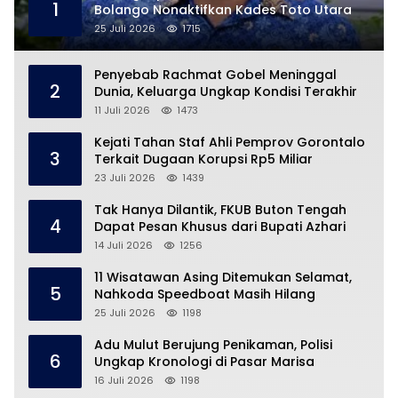
1
Bolango Nonaktifkan Kades Toto Utara
25 Juli 2026
1715
Penyebab Rachmat Gobel Meninggal
2
Dunia, Keluarga Ungkap Kondisi Terakhir
11 Juli 2026
1473
Kejati Tahan Staf Ahli Pemprov Gorontalo
3
Terkait Dugaan Korupsi Rp5 Miliar
23 Juli 2026
1439
Tak Hanya Dilantik, FKUB Buton Tengah
4
Dapat Pesan Khusus dari Bupati Azhari
14 Juli 2026
1256
11 Wisatawan Asing Ditemukan Selamat,
5
Nahkoda Speedboat Masih Hilang
25 Juli 2026
1198
Adu Mulut Berujung Penikaman, Polisi
6
Ungkap Kronologi di Pasar Marisa
16 Juli 2026
1198