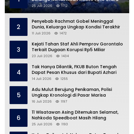
25 Juli 2026
1712
Penyebab Rachmat Gobel Meninggal
2
Dunia, Keluarga Ungkap Kondisi Terakhir
11 Juli 2026
1472
Kejati Tahan Staf Ahli Pemprov Gorontalo
3
Terkait Dugaan Korupsi Rp5 Miliar
23 Juli 2026
1434
Tak Hanya Dilantik, FKUB Buton Tengah
4
Dapat Pesan Khusus dari Bupati Azhari
14 Juli 2026
1255
Adu Mulut Berujung Penikaman, Polisi
5
Ungkap Kronologi di Pasar Marisa
16 Juli 2026
1197
11 Wisatawan Asing Ditemukan Selamat,
6
Nahkoda Speedboat Masih Hilang
25 Juli 2026
1193