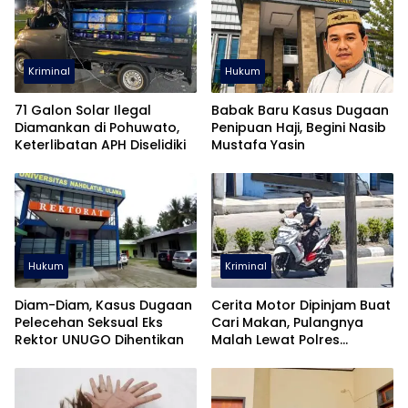
Kriminal
Hukum
71 Galon Solar Ilegal
Babak Baru Kasus Dugaan
Diamankan di Pohuwato,
Penipuan Haji, Begini Nasib
Keterlibatan APH Diselidiki
Mustafa Yasin
Hukum
Kriminal
Diam-Diam, Kasus Dugaan
Cerita Motor Dipinjam Buat
Pelecehan Seksual Eks
Cari Makan, Pulangnya
Rektor UNUGO Dihentikan
Malah Lewat Polres
Pohuwato