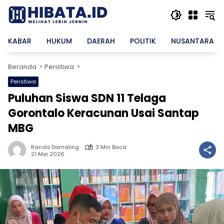
Langsung
ke
konten
KABAR
HUKUM
DAERAH
POLITIK
NUSANTARA
Beranda
Peristiwa
Peristiwa
Puluhan Siswa SDN 11 Telaga
Gorontalo Keracunan Usai Santap
MBG
Randa Damaling
3 Min Baca
21 Mei 2026