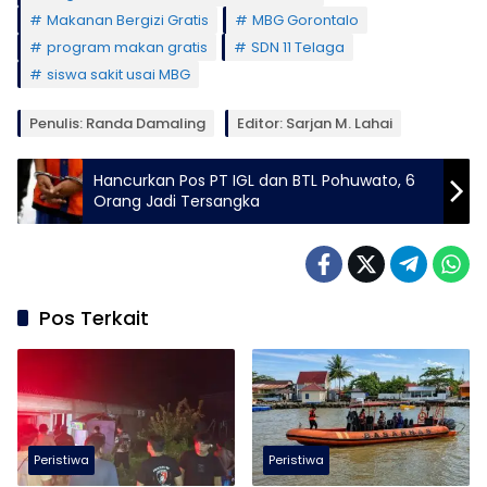
Makanan Bergizi Gratis
MBG Gorontalo
program makan gratis
SDN 11 Telaga
siswa sakit usai MBG
Penulis: Randa Damaling
Editor: Sarjan M. Lahai
Hancurkan Pos PT IGL dan BTL Pohuwato, 6
Orang Jadi Tersangka
Pos Terkait
Peristiwa
Peristiwa