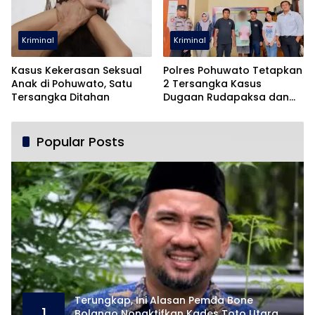
Kriminal
Kriminal
Kasus Kekerasan Seksual
Polres Pohuwato Tetapkan
Anak di Pohuwato, Satu
2 Tersangka Kasus
Tersangka Ditahan
Dugaan Rudapaksa dan
Pencabulan
Popular Posts
Terungkap, Ini Alasan Pemda Bone
1
Bolango Nonaktifkan Kades Toto Utara