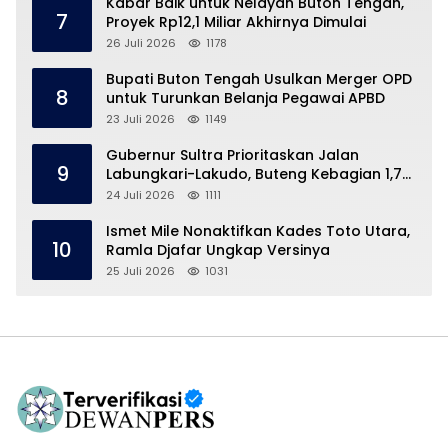
Kabar Baik untuk Nelayan Buton Tengah,
7
Proyek Rp12,1 Miliar Akhirnya Dimulai
26 Juli 2026
1178
Bupati Buton Tengah Usulkan Merger OPD
8
untuk Turunkan Belanja Pegawai APBD
23 Juli 2026
1149
Gubernur Sultra Prioritaskan Jalan
9
Labungkari-Lakudo, Buteng Kebagian 1,7
Km
24 Juli 2026
1111
Ismet Mile Nonaktifkan Kades Toto Utara,
10
Ramla Djafar Ungkap Versinya
25 Juli 2026
1031