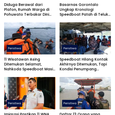
Diduga Berawal dari
Basarnas Gorontalo
Plafon, Rumah Warga di
Ungkap Kronologi
Pohuwato Terbakar Dini
Speedboat Patah di Teluk
Hari
Tomini
Peristiwa
Peristiwa
11 Wisatawan Asing
Speedboat Hilang Kontak
Ditemukan Selamat,
Akhirnya Ditemukan, Tapi
Nahkoda Speedboat Masih
Kondisi Penumpang…
Hilang
Peristiwa
Peristiwa
Imigrasi Pastikan 11 WNA
Daftar 13 Orang yang