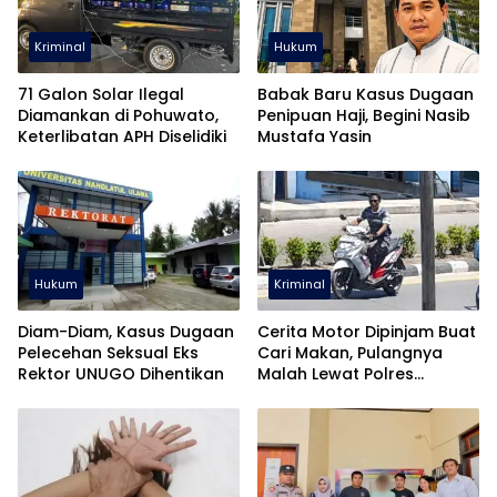
Kriminal
Hukum
71 Galon Solar Ilegal
Babak Baru Kasus Dugaan
Diamankan di Pohuwato,
Penipuan Haji, Begini Nasib
Keterlibatan APH Diselidiki
Mustafa Yasin
Hukum
Kriminal
Diam-Diam, Kasus Dugaan
Cerita Motor Dipinjam Buat
Pelecehan Seksual Eks
Cari Makan, Pulangnya
Rektor UNUGO Dihentikan
Malah Lewat Polres
Pohuwato