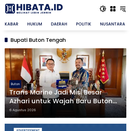
Langsung
ke
konten
KABAR
HUKUM
DAERAH
POLITIK
NUSANTARA
Bupati Buton Tengah
Buton
Trans Marine Jadi Misi Besar
Azhari untuk Wajah Baru Buton
Tengah
6 Agustus 2026