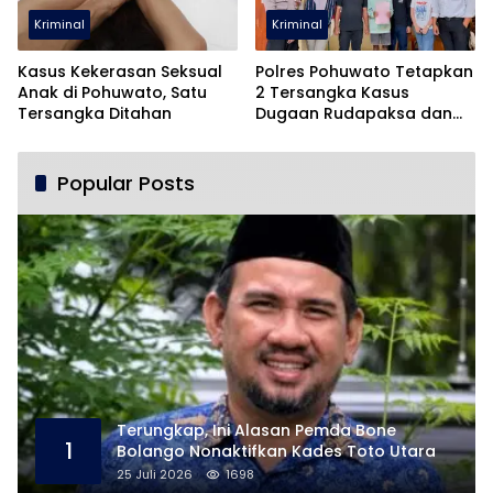
Kriminal
Kriminal
Kasus Kekerasan Seksual
Polres Pohuwato Tetapkan
Anak di Pohuwato, Satu
2 Tersangka Kasus
Tersangka Ditahan
Dugaan Rudapaksa dan
Pencabulan
Popular Posts
Terungkap, Ini Alasan Pemda Bone
1
Bolango Nonaktifkan Kades Toto Utara
25 Juli 2026
1698