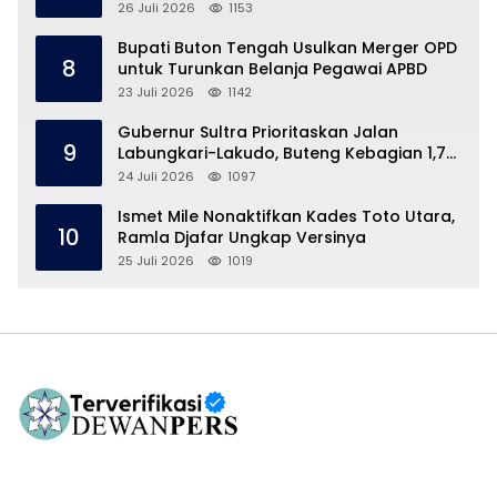
26 Juli 2026
1153
Bupati Buton Tengah Usulkan Merger OPD
8
untuk Turunkan Belanja Pegawai APBD
23 Juli 2026
1142
Gubernur Sultra Prioritaskan Jalan
9
Labungkari-Lakudo, Buteng Kebagian 1,7
Km
24 Juli 2026
1097
Ismet Mile Nonaktifkan Kades Toto Utara,
10
Ramla Djafar Ungkap Versinya
25 Juli 2026
1019