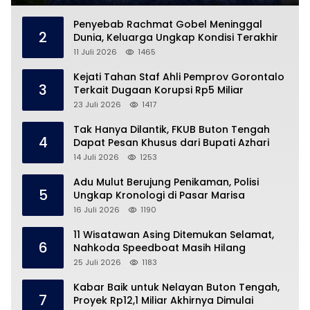
Penyebab Rachmat Gobel Meninggal
2
Dunia, Keluarga Ungkap Kondisi Terakhir
11 Juli 2026
1465
Kejati Tahan Staf Ahli Pemprov Gorontalo
3
Terkait Dugaan Korupsi Rp5 Miliar
23 Juli 2026
1417
Tak Hanya Dilantik, FKUB Buton Tengah
4
Dapat Pesan Khusus dari Bupati Azhari
14 Juli 2026
1253
Adu Mulut Berujung Penikaman, Polisi
5
Ungkap Kronologi di Pasar Marisa
16 Juli 2026
1190
11 Wisatawan Asing Ditemukan Selamat,
6
Nahkoda Speedboat Masih Hilang
25 Juli 2026
1183
Kabar Baik untuk Nelayan Buton Tengah,
7
Proyek Rp12,1 Miliar Akhirnya Dimulai