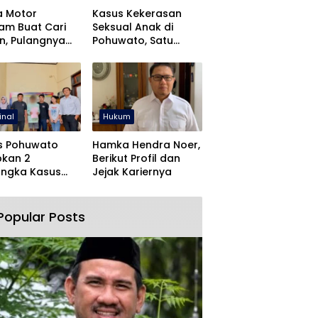
a Motor
Kasus Kekerasan
jam Buat Cari
Seksual Anak di
n, Pulangnya
Pohuwato, Satu
 Lewat Polres
Tersangka Ditahan
wato
inal
Hukum
s Pohuwato
Hamka Hendra Noer,
pkan 2
Berikut Profil dan
angka Kasus
Jejak Kariernya
an Rudapaksa
Pencabulan
Popular Posts