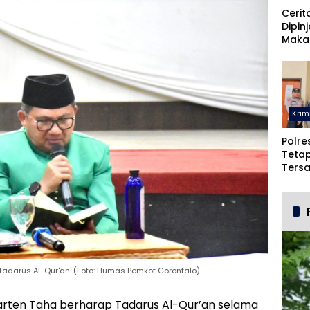
Cerit
Dipin
Maka
Malah
Pohu
Krim
Polre
Teta
Ters
Duga
dan 
Tadarus Al-Qur'an. (Foto: Humas Pemkot Gorontalo)
arten Taha berharap Tadarus Al-Qur’an selama