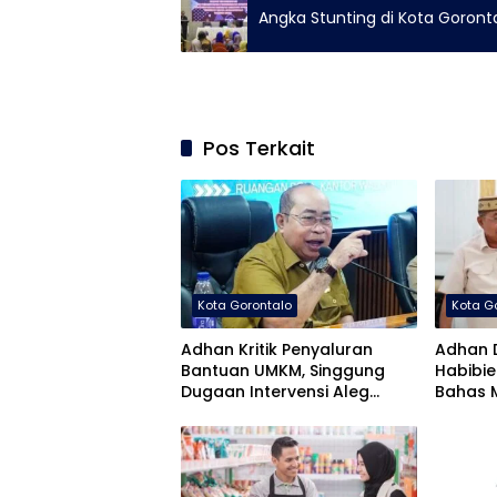
Angka Stunting di Kota Goront
Pos Terkait
Kota Gorontalo
Kota G
Adhan Kritik Penyaluran
Adhan 
Bantuan UMKM, Singgung
Habibie
Dugaan Intervensi Aleg
Bahas 
Deprov Dapil Kota
Pemban