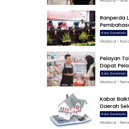
Hibata.id – Wal
Ranperda 
Pembahasa
Kota Gorontalo
Hibata.id – Ra
Pelayan To
Dapat Pela
Kota Gorontalo
Hibata.id – Pem
Kabar Baik
Daerah Se
Kota Gorontalo
Hibata.id – Pem