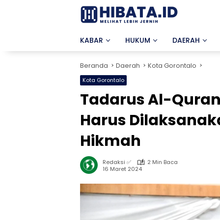
Langsung
ke
konten
KABAR
HUKUM
DAERAH
Beranda
Daerah
Kota Gorontalo
Kota Gorontalo
Tadarus Al-Qura
Harus Dilaksana
Hikmah
Redaksi ✅
2 Min Baca
16 Maret 2024