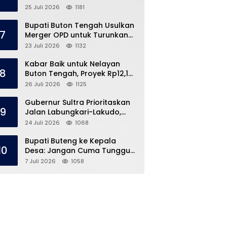
Speedboat Masih Hilang
25 Juli 2026
1181
Bupati Buton Tengah Usulkan
7
Merger OPD untuk Turunkan
Belanja Pegawai APBD
23 Juli 2026
1132
Kabar Baik untuk Nelayan
8
Buton Tengah, Proyek Rp12,1
Miliar Akhirnya Dimulai
26 Juli 2026
1125
Gubernur Sultra Prioritaskan
9
Jalan Labungkari-Lakudo,
Buteng Kebagian 1,7 Km
24 Juli 2026
1068
Bupati Buteng ke Kepala
10
Desa: Jangan Cuma Tunggu
Dana Desa, ‘Jemput Bola’
7 Juli 2026
1058