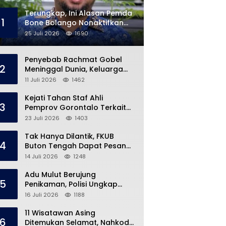
Terungkap, Ini Alasan Pemda
1
Bone Bolango Nonaktifkan
Kades Toto Utara
25 Juli 2026
1690
Penyebab Rachmat Gobel
2
Meninggal Dunia, Keluarga
Ungkap Kondisi Terakhir
11 Juli 2026
1462
Kejati Tahan Staf Ahli
3
Pemprov Gorontalo Terkait
Dugaan Korupsi Rp5 Miliar
23 Juli 2026
1403
Tak Hanya Dilantik, FKUB
4
Buton Tengah Dapat Pesan
Khusus dari Bupati Azhari
14 Juli 2026
1248
Adu Mulut Berujung
5
Penikaman, Polisi Ungkap
Kronologi di Pasar Marisa
16 Juli 2026
1188
11 Wisatawan Asing
6
Ditemukan Selamat, Nahkoda