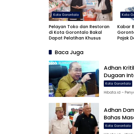
Kota Gorontalo
Kota G
Pelayan Toko dan Restoran
Kabar B
di Kota Gorontalo Bakal
Goront
Dapat Pelatihan Khusus
Pajak 
Agustu
Baca Juga
Adhan Krit
Dugaan Int
Kota Gorontalo
Hibata.id – Pen
Adhan Damb
Bahas Mas
Kota Gorontalo