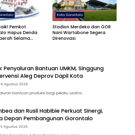
orontalo
Kota Gorontalo
aik! Pemkot
Stadion Merdeka dan GOR
alo Hapus Denda
Nani Wartabone Segera
Daerah Selama
Direnovasi
s
ik Penyaluran Bantuan UMKM, Singgung
ervensi Aleg Deprov Dapil Kota
6 Agustus 2026
yaluran bantuan produksi bagi pelaku usaha…
ea dan Rusli Habibie Perkuat Sinergi,
a Depan Pembangunan Gorontalo
5 Agustus 2026