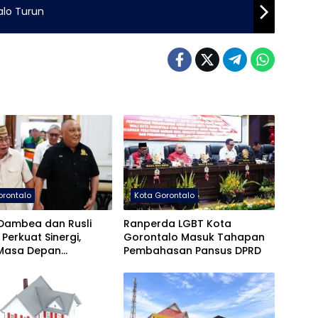
alo Turun
orontalo
Kota Gorontalo
Dambea dan Rusli
Ranperda LGBT Kota
 Perkuat Sinergi,
Gorontalo Masuk Tahapan
Masa Depan
Pembahasan Pansus DPRD
gunan Gorontalo