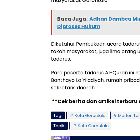
masyarakat Gorontalo.
Baca Juga:
Adhan Dambea Minta
Diproses Hukum
Diketahui, Pembukaan acara tadarus
tokoh masyarakat, juga lima orang 
tadarus.
Para peserta tadarus Al-Quran ini nan
Banthayo Lo Yiladiyah, rumah pribadi
sekretaris daerah
**Cek berita dan artikel terbaru 
Tag:
Kota Gorontalo
Marten Ta
Topik:
Kota Gorontalo