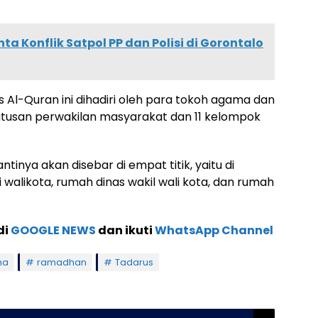
 Konflik Satpol PP dan Polisi di Gorontalo
 Al-Quran ini dihadiri oleh para tokoh agama dan
utusan perwakilan masyarakat dan 11 kelompok
tinya akan disebar di empat titik, yaitu di
 walikota, rumah dinas wakil wali kota, dan rumah
di
GOOGLE NEWS
dan ikuti
WhatsApp Channel
ha
ramadhan
Tadarus