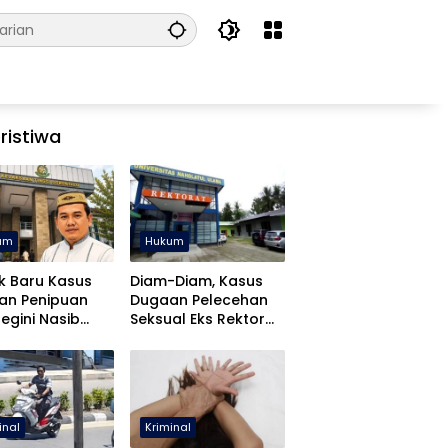
ristiwa
um
Hukum
k Baru Kasus
Diam-Diam, Kasus
an Penipuan
Dugaan Pelecehan
Begini Nasib
Seksual Eks Rektor
fa Yasin
UNUGO Dihentikan
inal
Kriminal