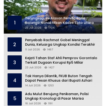
Terungkap, Ini Alasan Pemda Bone
1
Bolango Nonaktifkan Kades Toto Utara
25 Juli 2026
1704
Penyebab Rachmat Gobel Meninggal
2
Dunia, Keluarga Ungkap Kondisi Terakhir
11 Juli 2026
1467
Kejati Tahan Staf Ahli Pemprov Gorontalo
3
Terkait Dugaan Korupsi Rp5 Miliar
23 Juli 2026
1427
Tak Hanya Dilantik, FKUB Buton Tengah
4
Dapat Pesan Khusus dari Bupati Azhari
14 Juli 2026
1253
Adu Mulut Berujung Penikaman, Polisi
5
Ungkap Kronologi di Pasar Marisa
16 Juli 2026
1191