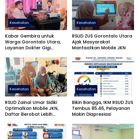
Kesehatan
Kesehatan
Kabar Gembira untuk
RSUD ZUS Gorontalo Utara
Warga Gorontalo Utara,
Ajak Masyarakat
Layanan Dokter Gigi
Manfaatkan Mobile JKN
Spesialis Segera Hadir
Kesehatan
Kesehatan
RSUD Zainal Umar Sidiki
Bikin Bangga, IKM RSUD ZUS
Optimalkan Mobile JKN,
Tembus 85.46, Pelayanan
Daftar Berobat Lebih
Makin Diapresiasi
Mudah