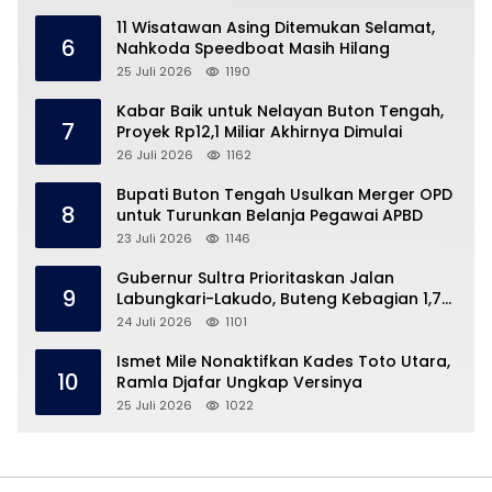
11 Wisatawan Asing Ditemukan Selamat,
6
Nahkoda Speedboat Masih Hilang
25 Juli 2026
1190
Kabar Baik untuk Nelayan Buton Tengah,
7
Proyek Rp12,1 Miliar Akhirnya Dimulai
26 Juli 2026
1162
Bupati Buton Tengah Usulkan Merger OPD
8
untuk Turunkan Belanja Pegawai APBD
23 Juli 2026
1146
Gubernur Sultra Prioritaskan Jalan
9
Labungkari-Lakudo, Buteng Kebagian 1,7
Km
24 Juli 2026
1101
Ismet Mile Nonaktifkan Kades Toto Utara,
10
Ramla Djafar Ungkap Versinya
25 Juli 2026
1022