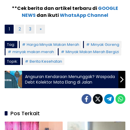
**Cek berita dan artikel terbaru di
GOOGLE
NEWS
dan ikuti
WhatsApp Channel
1
2
3
»
Tag:
Harga Minyak Makan Merah
Minyak Goreng
minyak makan merah
Minyak Makan Merah Bergizi
Topik:
Berita Kesehatan
Angsuran Kendaraan Menunggak? Waspada
Debt Kolektor Mata Elang di Jalan
Pos Terkait