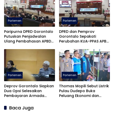
Parlemen
Parlemen
Paripurna DPRD Gorontalo
DPRD dan Pemprov
Putuskan Penjadwalan
Gorontalo Sepakati
Ulang Pembahasan APBD
Perubahan KUA-PPAS APBD
2026
2026
Parlemen
Parlemen
Deprov Gorontalo Siapkan
Thomas Mopili Sebut Listrik
Dua Opsi Selesaikan
Pulau Dudepo Buka
Pembayaran Armada
Peluang Ekonomi dan
Penas XVII
Pendidikan
Baca Juga