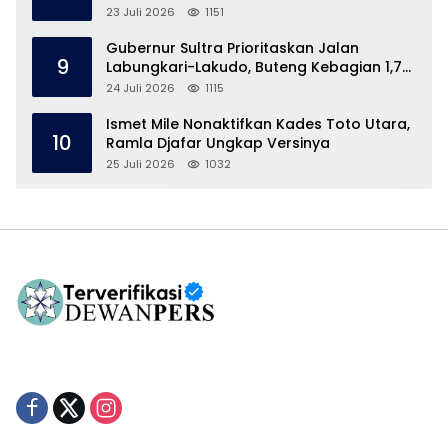
23 Juli 2026
1151
Gubernur Sultra Prioritaskan Jalan
9
Labungkari-Lakudo, Buteng Kebagian 1,7
Km
24 Juli 2026
1115
Ismet Mile Nonaktifkan Kades Toto Utara,
10
Ramla Djafar Ungkap Versinya
25 Juli 2026
1032