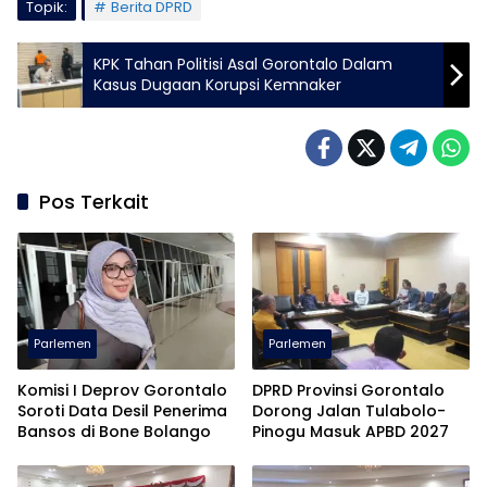
Topik:
Berita DPRD
KPK Tahan Politisi Asal Gorontalo Dalam
Kasus Dugaan Korupsi Kemnaker
Pos Terkait
Parlemen
Parlemen
Komisi I Deprov Gorontalo
DPRD Provinsi Gorontalo
Soroti Data Desil Penerima
Dorong Jalan Tulabolo-
Bansos di Bone Bolango
Pinogu Masuk APBD 2027