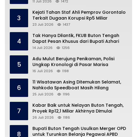
11 Juli 2026
1472
Kejati Tahan Staf Ahli Pemprov Gorontalo
3
Terkait Dugaan Korupsi Rp5 Miliar
23 Juli 2026
1437
Tak Hanya Dilantik, FKUB Buton Tengah
4
Dapat Pesan Khusus dari Bupati Azhari
14 Juli 2026
1256
Adu Mulut Berujung Penikaman, Polisi
5
Ungkap Kronologi di Pasar Marisa
16 Juli 2026
1198
11 Wisatawan Asing Ditemukan Selamat,
6
Nahkoda Speedboat Masih Hilang
25 Juli 2026
1196
Kabar Baik untuk Nelayan Buton Tengah,
7
Proyek Rp12,1 Miliar Akhirnya Dimulai
26 Juli 2026
1186
Bupati Buton Tengah Usulkan Merger OPD
8
untuk Turunkan Belanja Pegawai APBD