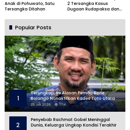
Anak di Pohuwato, Satu
2 Tersangka Kasus
Tersangka Ditahan
Dugaan Rudapaksa dan
Pencabulan
Popular Posts
Terungkap, Ini Alasan Pemda Bone
1
Bolango Nonaktifkan Kades Toto Utara
25 Juli 2026
1714
Penyebab Rachmat Gobel Meninggal
2
Dunia, Keluarga Ungkap Kondisi Terakhir