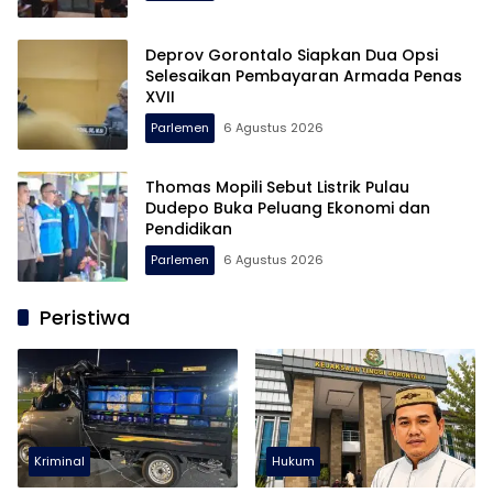
Deprov Gorontalo Siapkan Dua Opsi
Selesaikan Pembayaran Armada Penas
XVII
Parlemen
6 Agustus 2026
Thomas Mopili Sebut Listrik Pulau
Dudepo Buka Peluang Ekonomi dan
Pendidikan
Parlemen
6 Agustus 2026
Peristiwa
Kriminal
Hukum