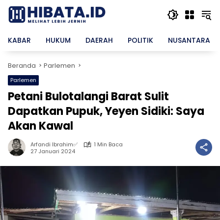
Langsung
ke
konten
KABAR
HUKUM
DAERAH
POLITIK
NUSANTARA
Beranda
Parlemen
Parlemen
Petani Bulotalangi Barat Sulit
Dapatkan Pupuk, Yeyen Sidiki: Saya
Akan Kawal
Arfandi Ibrahim✅
1 Min Baca
27 Januari 2024