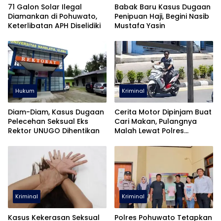
71 Galon Solar Ilegal
Babak Baru Kasus Dugaan
Diamankan di Pohuwato,
Penipuan Haji, Begini Nasib
Keterlibatan APH Diselidiki
Mustafa Yasin
Hukum
Kriminal
Diam-Diam, Kasus Dugaan
Cerita Motor Dipinjam Buat
Pelecehan Seksual Eks
Cari Makan, Pulangnya
Rektor UNUGO Dihentikan
Malah Lewat Polres
Pohuwato
Kriminal
Kriminal
Kasus Kekerasan Seksual
Polres Pohuwato Tetapkan