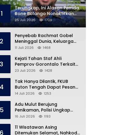
Terungkap, Ini Alasan Pemda
1
Bone Bolango Nonaktifkan
Kades Toto Utara
25 Juli 2026
1709
Penyebab Rachmat Gobel
2
Meninggal Dunia, Keluarga
Ungkap Kondisi Terakhir
11 Juli 2026
1468
Kejati Tahan Staf Ahli
3
Pemprov Gorontalo Terkait
Dugaan Korupsi Rp5 Miliar
23 Juli 2026
1428
Tak Hanya Dilantik, FKUB
4
Buton Tengah Dapat Pesan
Khusus dari Bupati Azhari
14 Juli 2026
1253
Adu Mulut Berujung
5
Penikaman, Polisi Ungkap
Kronologi di Pasar Marisa
16 Juli 2026
1193
11 Wisatawan Asing
6
Ditemukan Selamat, Nahkoda