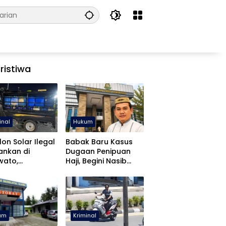
ristiwa
inal
Hukum
lon Solar Ilegal
Babak Baru Kasus
ankan di
Dugaan Penipuan
wato,
Haji, Begini Nasib
libatan APH
Mustafa Yasin
diki
um
Kriminal