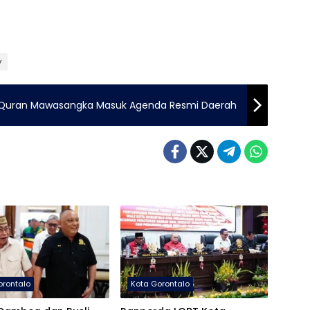
y
l Quran Mawasangka Masuk Agenda Resmi Daerah
orontalo
Kota Gorontalo