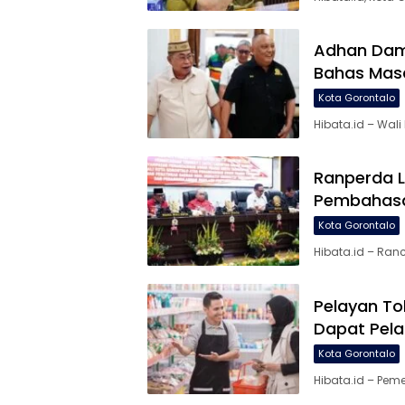
Adhan Damb
Bahas Mas
Kota Gorontalo
Hibata.id – Wal
Ranperda 
Pembahasa
Kota Gorontalo
Hibata.id – Ra
Pelayan To
Dapat Pela
Kota Gorontalo
Hibata.id – Pem