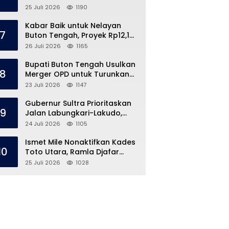
Speedboat Masih Hilang
25 Juli 2026
1190
Kabar Baik untuk Nelayan
7
Buton Tengah, Proyek Rp12,1
Miliar Akhirnya Dimulai
26 Juli 2026
1165
Bupati Buton Tengah Usulkan
8
Merger OPD untuk Turunkan
Belanja Pegawai APBD
23 Juli 2026
1147
Gubernur Sultra Prioritaskan
9
Jalan Labungkari-Lakudo,
Buteng Kebagian 1,7 Km
24 Juli 2026
1105
Ismet Mile Nonaktifkan Kades
10
Toto Utara, Ramla Djafar
Ungkap Versinya
25 Juli 2026
1028