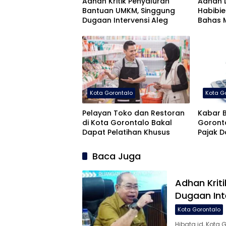
Adhan Kritik Penyaluran
Adhan 
Bantuan UMKM, Singgung
Habibie
Dugaan Intervensi Aleg
Bahas 
Pemban
Kota Gorontalo
Kota G
Pelayan Toko dan Restoran
Kabar B
di Kota Gorontalo Bakal
Goront
Dapat Pelatihan Khusus
Pajak 
Agustu
Baca Juga
Adhan Krit
Dugaan Int
Kota Gorontalo
Hibata.id, Kota