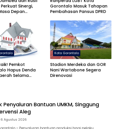
Dambea dan Rusli
Ranperda LGBT Kota
 Perkuat Sinergi,
Gorontalo Masuk Tahapan
Masa Depan
Pembahasan Pansus DPRD
gunan Gorontalo
orontalo
Kota Gorontalo
aik! Pemkot
Stadion Merdeka dan GOR
alo Hapus Denda
Nani Wartabone Segera
Daerah Selama
Direnovasi
s
ik Penyaluran Bantuan UMKM, Singgung
ervensi Aleg
6 Agustus 2026
 Gorontalo – Penyaluran bantuan produksi bagi pelaku…