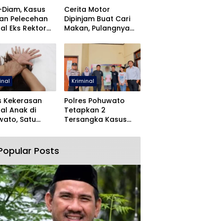
-Diam, Kasus
Cerita Motor
an Pelecehan
Dipinjam Buat Cari
al Eks Rektor
Makan, Pulangnya
O Dihentikan
Malah Lewat Polres
Pohuwato
inal
Kriminal
s Kekerasan
Polres Pohuwato
al Anak di
Tetapkan 2
ato, Satu
Tersangka Kasus
angka Ditahan
Dugaan Rudapaksa
dan Pencabulan
Popular Posts