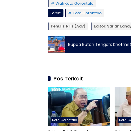
Wali Kota Gorontalo
Topik:
Kota Gorontalo
Penulis: Rilis (Adv)
Editor: Sarjan Laha
Bupati Buton Tengah: Khotmi
Pos Terkait
Kota Gorontalo
Kota G