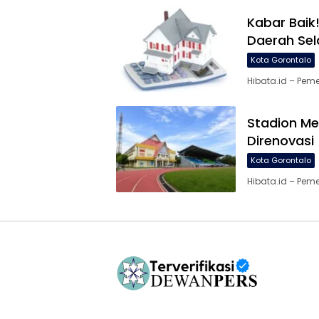
Kabar Baik
Daerah Se
Kota Gorontalo
Hibata.id – Pem
Stadion M
Direnovasi
Kota Gorontalo
Hibata.id – Pem