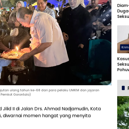
Diam
Duga
Seksu
UNUG
Krim
Kasu
Seksu
Pohuw
Ters
jutan ulang tahun ke-68 dari para pelaku UMKM dan jajaran
 Pemkot Gorontalo)
ilid II di Jalan Drs. Ahmad Nadjamudin, Kota
26, diwarnai momen hangat yang menyita