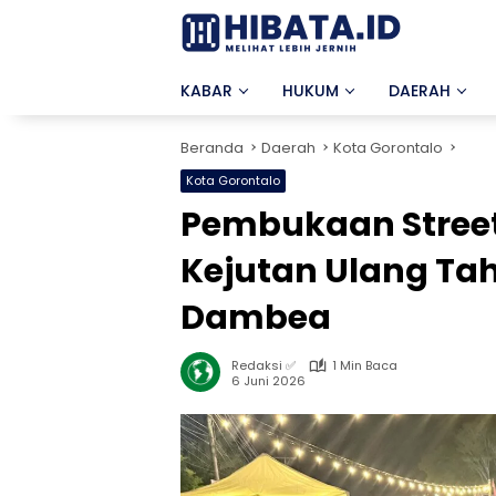
Langsung
ke
konten
KABAR
HUKUM
DAERAH
Beranda
Daerah
Kota Gorontalo
Kota Gorontalo
Pembukaan Street F
Kejutan Ulang Ta
Dambea
Redaksi ✅
1 Min Baca
6 Juni 2026