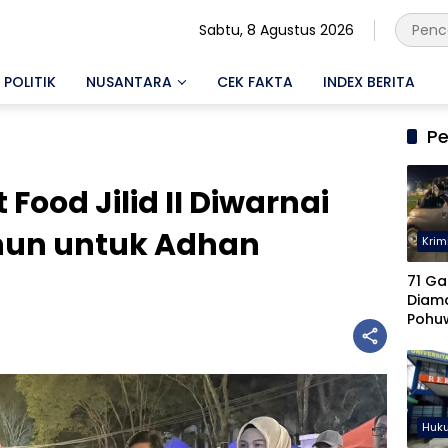
Sabtu, 8 Agustus 2026
POLITIK
NUSANTARA
CEK FAKTA
INDEX BERITA
Pe
ood Jilid II Diwarnai
hun untuk Adhan
Krim
71 Ga
Diam
Pohu
Keter
Diseli
Huk